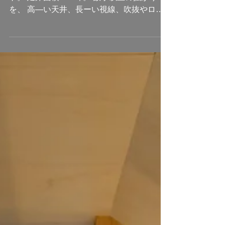
平屋のワンルーム。 家の半分近くがロフ
ト。 延床面積14.3坪。 数字以上の拡がり
を、 高―い天井、長ーい視線、吹抜やロフ
トで この身をもって体感した、 ロフトハウ
スストアの家を紹介します！ 【LHSの家
005】最長ロフト×ワンルーム ちいさな家と
いうフレーズに、...