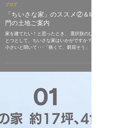
hyoutanjima_N
2023年2月25日
ブログ
「ちいさな家」のススメ②＆鳴
門の土地ご案内
家を建てたい！と思ったとき、 選択肢のひ
とつとして、ちいさな家はいかがですか？
小さいと聞いて･･･「狭くて、窮屈そう」 心
配や不安に感じる方もおられるかもしれませ
ん。 私たちが提案する『ロフトハウススト