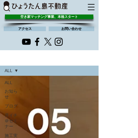
空き家マッチング事業、本格スタート
アクセス
お問い合わせ
すべての記事
ALL
ALL
お知ら
せ
ブログ
月イチ
＠セミ
ナー
施工実