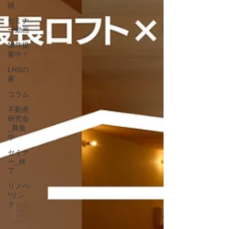
績
セミナ
ー動画
物件提
案中！
LHSの
家
コラム
不動産
研究会
_募集
中
セミナ
ー_終
了
リノベ
*リン
ク