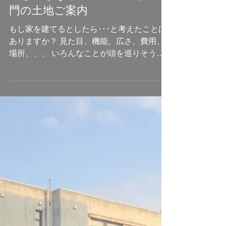
hyoutanjima_N
2023年2月6日
お知らせ
「ちいさな家」のススメ①＆鳴
門の土地ご案内
もし家を建てるとしたら･･･と考えたことは
ありますか？ 見た目、機能、広さ、費用、
場所、、、 いろんなことが頭を巡りそうで
す。 こだわりの家づくりをしたいけど、 ほ
かに楽しみたいこともあるし。 将来ずっ
と、そこで暮らすわけでないかもしれな