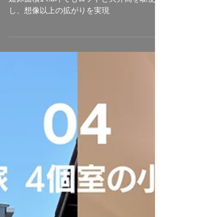
施工実績
【case12】LHS005号
延床面積14.3坪でもロフトと天井高を駆使
し、想像以上の拡がりを実現