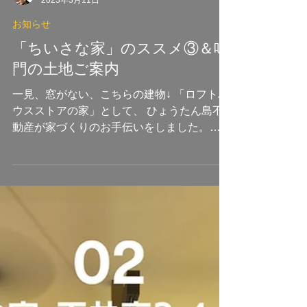
hyoutanjima_N
2023年3月11日
お知らせ
「ちいさな家」のススメ③＆鳴
門の土地ご案内
一見、窓がない、こちらの建物↓ 「ロフトハ
ウスストアの家」として、 ひょうたん島不
動産が家づくりのお手伝いをしました。
【LHSの家003】鋭角19.5°の三角地の家
「三角形なんですが、家は建てられます
か？」 という、問い掛けから始まったプロ