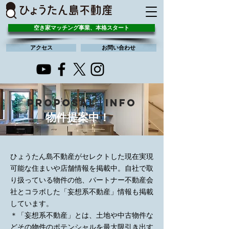
空き家マッチング事業、本格スタート
アクセス
お問い合わせ
Proposal info
物件提案中！
ひょうたん島不動産がセレクトした現在実現
可能な住まいや店舗情報を掲載中。自社で取
り扱っている物件の他、パートナー不動産会
社とコラボした「妄想系不動産」情報も掲載
しています。
＊「妄想系不動産」とは、土地や中古物件な
どその物件のポテンシャルを最大限引き出す