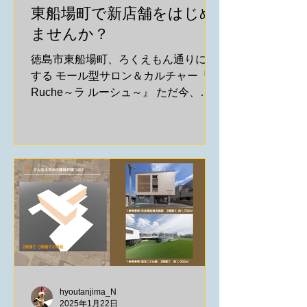
東船場町で新店舗をはじめ
ませんか？
徳島市東船場町、ろくえもん通りに面
する モール型サロン＆カルチャー『La
Ruche～ラ ルーシュ～』 ただ今、ご
案内可能なお部屋が、2つ！ございま
す。 その①：at home掲載中 → Ra
Ruche ラルーシュ04 今すぐご入居で
きる、いちばん広いお部屋。...
hyoutanjima_N
2025年1月22日