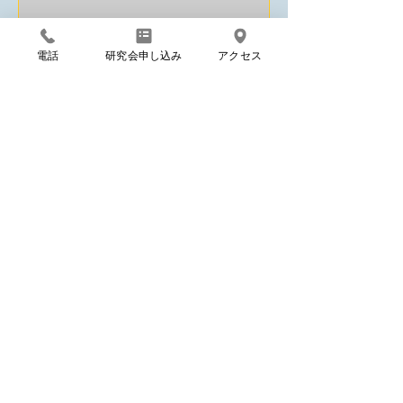
ンの1階にあるコインランドリーを 無
料で利用できる権利が付いてくる！と
電話
研究会申し込み
アクセス
いう賃貸物件なのです。 入居募集中の
もっと見る
物件は、2種類あります。...
CONTENTS
IDENTITY
Proposal
INFO
私たちの考え方
物件提案中！