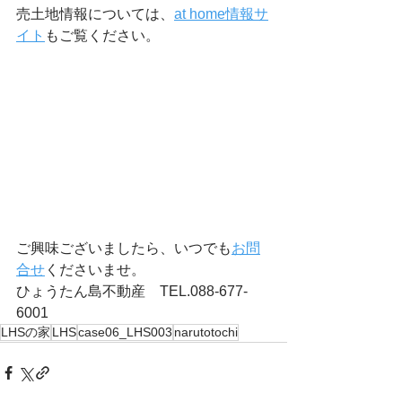
売土地情報については、
at home情報サ
イト
もご覧ください。
ご興味ございましたら、いつでも
お問
合せ
くださいませ。
ひょうたん島不動産　TEL.088-677-
6001
LHSの家
LHS
case06_LHS003
narutotochi