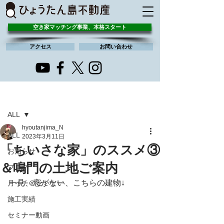
空き家マッチング事業、本格スタート
アクセス
お問い合わせ
記事
ALL
hyoutanjima_N
ALL
2023年3月11日
「ちいさな家」のススメ③
お知らせ
＆鳴門の土地ご案内
ブログ
一見、窓がない、こちらの建物↓
月イチ＠セミナー
施工実績
セミナー動画