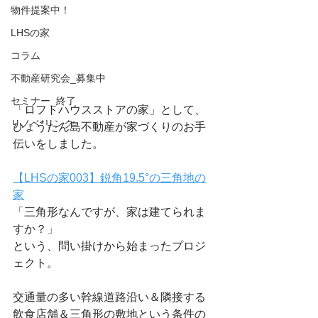
物件提案中！
LHSの家
コラム
不動産研究会_募集中
セミナー_終了
「ロフトハウスストアの家」として、
リノベ*リンク
ひょうたん島不動産が家づくりのお手
伝いをしました。
【LHSの家003】鋭角19.5°の三角地の
家
「三角形なんですが、家は建てられま
すか？」
という、問い掛けから始まったプロジ
ェクト。
交通量の多い幹線道路沿い＆隣接する
飲食店舗＆三角形の敷地という条件の