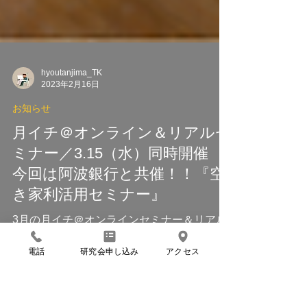
hyoutanjima_TK
2023年2月16日
お知らせ
月イチ＠オンライン＆リアルセ
ミナー／3.15（水）同時開催
今回は阿波銀行と共催！！『空
き家利活用セミナー』
電話
研究会申し込み
アクセス
3月の月イチ＠オンラインセミナー＆リアル
セミナー テーマ 資産の利活用から建築デザ