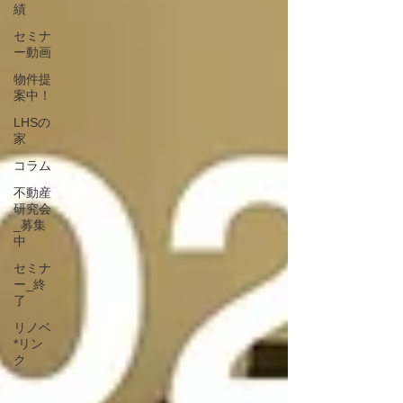
績
セミナ
ー動画
物件提
案中！
LHSの
家
コラム
不動産
研究会
_募集
中
セミナ
ー_終
了
リノベ
*リン
ク