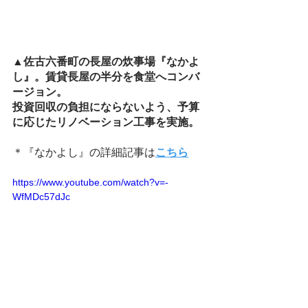
▲佐古六番町の長屋の炊事場『なかよ
し』。賃貸長屋の半分を食堂へコンバ
ージョン。
投資回収の負担にならないよう、予算
に応じたリノベーション工事を実施。
＊『なかよし』の詳細記事は
こちら
https://www.youtube.com/watch?v=-
WfMDc57dJc