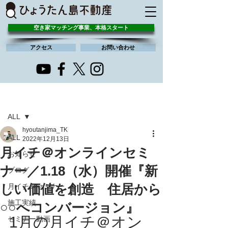
空き家マッチング事業、本格スタート
アクセス
お問い合わせ
記事
ALL
hyoutanjima_TK
ALL
2022年12月13日
月イチ＠オンラインセミ
お知らせ
ナー／1.18（水）開催『新
ブログ
しい価値を創造 住居から
月イチ＠セミナー
施工実績
○○へコンバージョン』
1月の月イチ＠オン
セミナー動画