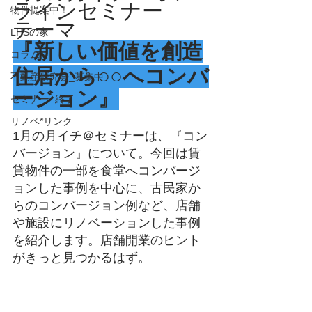
ラインセミナー
物件提案中！
テーマ
LHSの家
『新しい価値を創造
コラム
住居から○○へコンバ
不動産研究会_募集中
ージョン』
セミナー_終了
リノベ*リンク
1月の月イチ＠セミナーは、『コン
バージョン』について。今回は賃
貸物件の一部を食堂へコンバージ
ョンした事例を中心に、古民家か
らのコンバージョン例など、店舗
や施設にリノベーションした事例
を紹介します。店舗開業のヒント
がきっと見つかるはず。