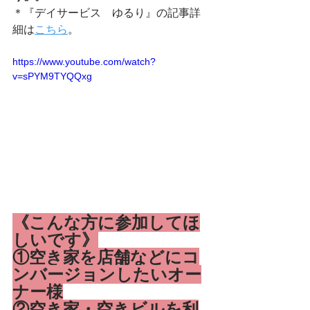
＊『デイサービス　ゆるり』の記事詳
細は
こちら
。
https://www.youtube.com/watch?
v=sPYM9TYQQxg
《こんな方に参加してほ
しいです》
①空き家を店舗などにコ
ンバージョンしたいオー
ナー様
②空き家・空きビルを利