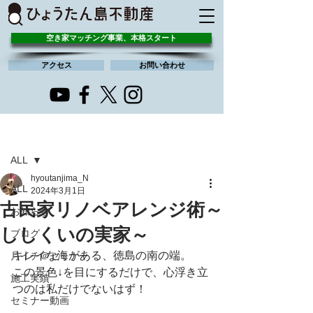
空き家マッチング事業、本格スタート
アクセス
お問い合わせ
記事
ALL
hyoutanjima_N
ALL
2024年3月1日
古民家リノベアレンジ術～
お知らせ
ししくいの実家～
ブログ
キレイな海がある、徳島の南の端。
月イチ＠セミナー
この景色↓を目にするだけで、心浮き立
施工実績
つのは私だけでないはず！
セミナー動画