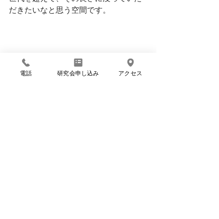
だきたいなと思う空間です。
電話
研究会申し込み
アクセス
＊ししくいの実家プロジェクト、全容
は
こちら
からどうぞ＊