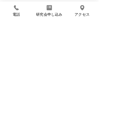
電話
研究会申し込み
アクセス
＞＞＞東船場町のモール「La Ruche」の物件情報はこちら。