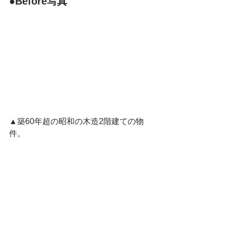
●Before写真
▲築60年超の昭和の木造2階建ての物
件。