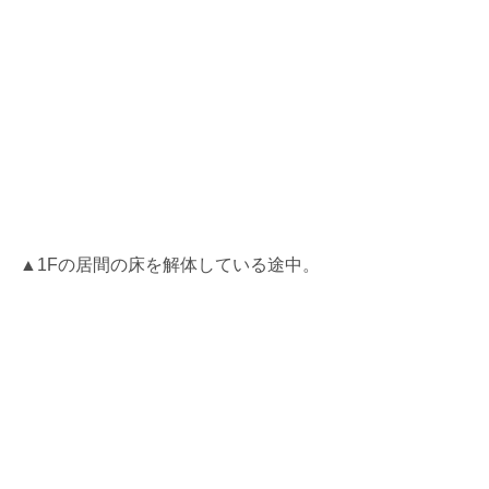
▲1Fの居間の床を解体している途中。