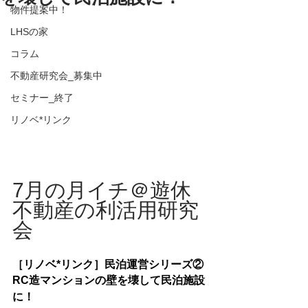
物件提案中！
LHSの家
コラム
不動産研究会_募集中
セミナー_終了
リノベ*リンク
7月の月イチ＠遊休
不動産の利活用研究
会
［リノベ*リンク］民泊運営シリーズ②
RC造マンションの壁を壊して民泊施設
に！