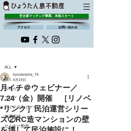
空き家マッチング事業、本格スタート
アクセス
お問い合わせ
記事
ALL
hyoutanjima_TK
ALL
6月19日
月イチ＠ウェビナー／
お知らせ
7.24（金）開催 ［リノベ
ブログ
*リンク］民泊運営シリー
月イチ＠セミナー
施工実績
ズ②RC造マンションの壁
セミナー動画
を壊して民泊施設に！