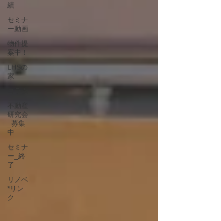
績
セミナ
ー動画
物件提
案中！
LHSの
家
コラム
不動産
研究会
_募集
中
セミナ
ー_終
了
リノベ
*リン
ク