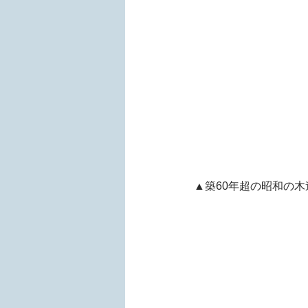
▲築60年超の昭和の木