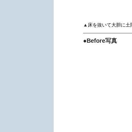
▲
床を抜いて大胆に土
●Before写真