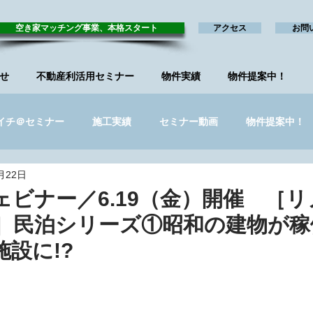
空き家マッチング事業、本格スタート
アクセス
お問
せ
不動産利活用セミナー
物件実績
物件提案中！
イチ＠セミナー
施工実績
セミナー動画
物件提案中！
月22日
ー_終了
リノベ*リンク
ビナー／6.19（金）開催 ［リ
］民泊シリーズ①昭和の建物が稼
設に!?