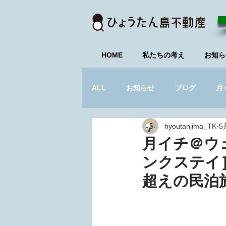
HOME
私たちの考え
お知ら
ALL
お知らせ
ブログ
月
hyoutanjima_TK
5
不動産研究会_募集中
セミナ
月イチ＠ウェ
ンクステイ
超えの民泊施