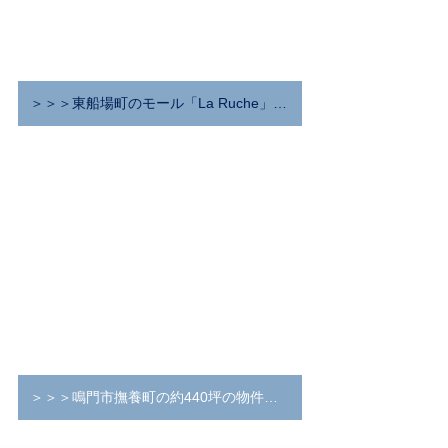
＞＞＞東船場町のモール「La Ruche」の物件情報はこちら。
＞＞＞鳴門市撫養町の約440坪の物件情報はこちら。