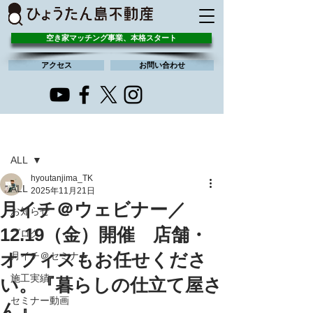
空き家マッチング事業、本格スタート
アクセス
お問い合わせ
記事
ALL
hyoutanjima_TK
ALL
2025年11月21日
月イチ＠ウェビナー／
お知らせ
12.19（金）開催 店舗・
ブログ
オフィスもお任せくださ
月イチ＠セミナー
施工実績
い。『暮らしの仕立て屋さ
セミナー動画
ん』