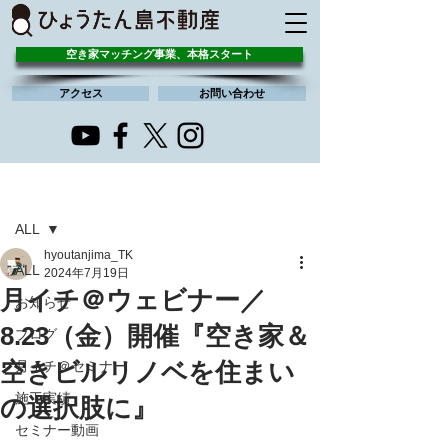
空き家マッチング事業、本格スタート
アクセス
お問い合わせ
記事
ALL
hyoutanjima_TK
ALL
2024年7月19日
月イチ＠ウェビナー／
お知らせ
8.23（金）開催『空き家＆
ブログ
空きビルリノベを住まい
月イチ＠セミナー
施工実績
の選択肢に』
セミナー動画