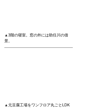
▲
3階の寝室。窓の外には助任川の借
景。
▲
元豆腐工場をワンフロア丸ごとLDK