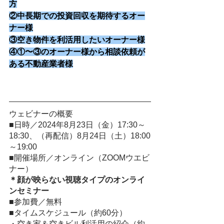
方
②中長期での投資回収を期待するオー
ナー様
③空き物件を利活用したいオーナー様
④①〜③のオーナー様から相談依頼が
ある不動産業者様
ウェビナーの概要
■日時／2024年8月23日（金）17:30～
18:30、（再配信）8月24日（土）18:00
～19:00
■開催場所／オンライン（ZOOMウエビ
ナー）
＊顔が映らない視聴タイプのオンライ
ンセミナー
■参加費／無料
■タイムスケジュール（約60分）
・空き家＆空きビル利活用の紹介（約