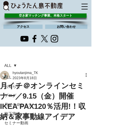
空き家マッチング事業、本格スタート
アクセス
お問い合わせ
記事
ALL
hyoutanjima_TK
ALL
2023年8月18日
月イチ＠オンラインセミ
お知らせ
ナー／9.15（金）開催
ブログ
IKEA PAX120％活用!！収
月イチ＠セミナー
施工実績
納＆家事動線アイデア
セミナー動画