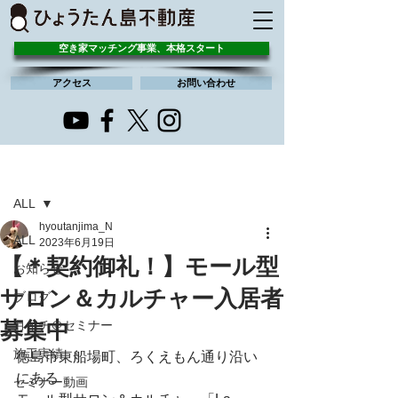
空き家マッチング事業、本格スタート
アクセス
お問い合わせ
記事
ALL
hyoutanjima_N
ALL
2023年6月19日
【＊契約御礼！】モール型
お知らせ
サロン＆カルチャー入居者
ブログ
募集中
月イチ＠セミナー
施工実績
徳島市東船場町、ろくえもん通り沿い
にある
セミナー動画