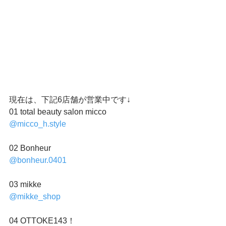
現在は、下記6店舗が営業中です↓
01 total beauty salon micco
@micco_h.style
02 Bonheur
@bonheur.0401
03 mikke
@mikke_shop
04 OTTOKE143！