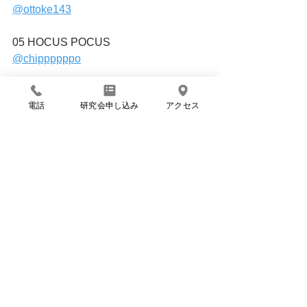
@ottoke143
05 HOCUS POCUS
@chippppppo
06 atelier_kucca
電話
研究会申し込み
アクセス
@atelier_kucca
＊7月OPEN予定＊
ご興味がございましたら、いつでもど
うぞ。
詳しくは、ひょうたん島不動産 
TEL.088-677-6001 まで。
La Ruche
case08_LaRuche
テナント募集
すべて表示
最新記事