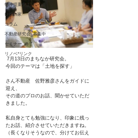
物件提案中！
LHSの家
コラム
不動産研究会_募集中
セミナー_終了
リノベ*リンク
 7月13日のまちなか研究会。
今回のテーマは「土地を探す」
さん不動産　佐野雅彦さんをガイドに
迎え、
その道のプロのお話、聞かせていただ
きました。
私自身とても勉強になり、印象に残っ
たお話、紹介させていただきますね。
（長くなりそうなので、分けてお伝え