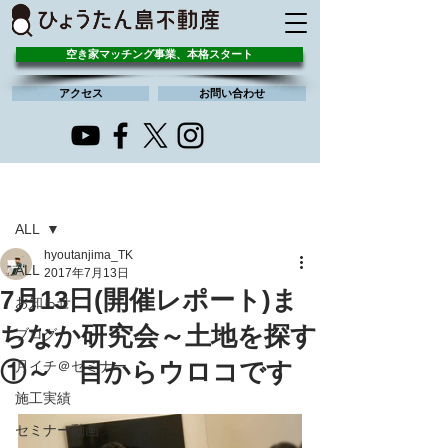
空き家マッチング事業、本格スタート
アクセス
お問い合わせ
記事
ALL
hyoutanjima_TK
ALL
2017年7月13日
7月13日(開催レポート)ま
お知らせ
ちなか研究会～土地を探す
ブログ
①～ 目からウロコです
月イチ＠セミナー
施工実績
セミナー動画