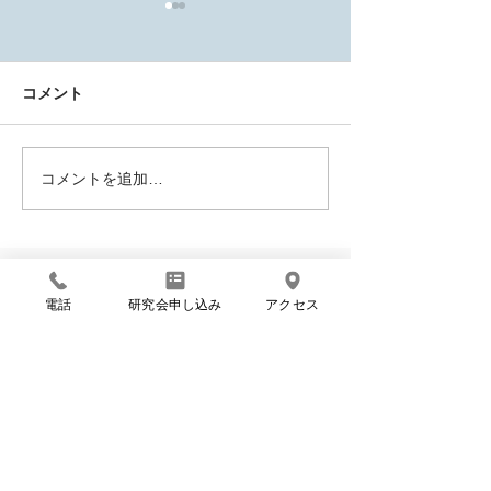
コメント
家族信託って…
コメントを追加…
【終了】vol.11 物件探し
の㊙本音トーク
9/21（土）
CONTENTS
電話
研究会申し込み
アクセス
IDENTITY
Proposal
INFO