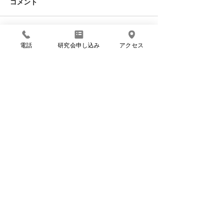
コメント
コメントを追加…
月イチ＠ウェビナー／
遊休不動産の利
電話
研究会申し込み
アクセス
7.24（金）開催 ［リノ
チングプラット
ベ*リンク］民泊運営シリ
「リノベ*リンク
ーズ②RC造マンションの
15日正式ローン
CONTENTS
壁を壊して民泊施設に！
IDENTITY
Proposal
INFO
私たちの考え方
物件提案中！