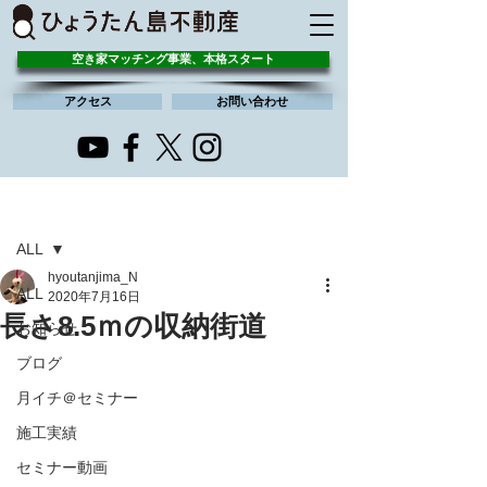
空き家マッチング事業、本格スタート
アクセス
お問い合わせ
記事
ALL
hyoutanjima_N
ALL
2020年7月16日
長さ8.5ｍの収納街道
お知らせ
ブログ
月イチ＠セミナー
施工実績
セミナー動画