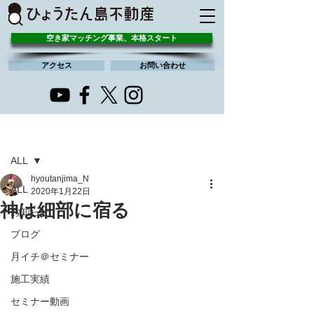
空き家マッチング事業、本格スタート
アクセス
お問い合わせ
記事
ALL
hyoutanjima_N
ALL
2020年1月22日
神は細部に宿る
お知らせ
ブログ
月イチ＠セミナー
施工実績
セミナー動画