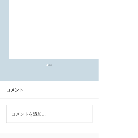
コメント
コメントを追加…
THE ロフトハウスストア
東船場町で新店
の家
めませんか？