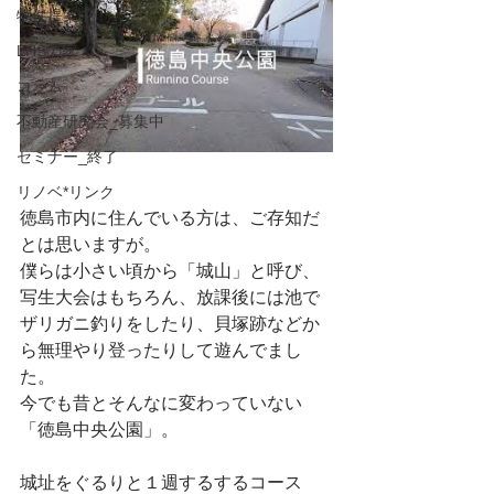
物件提案中！
LHSの家
コラム
不動産研究会_募集中
セミナー_終了
リノベ*リンク
徳島市内に住んでいる方は、ご存知だ
とは思いますが。
僕らは小さい頃から「城山」と呼び、
写生大会はもちろん、放課後には池で
ザリガニ釣りをしたり、貝塚跡などか
ら無理やり登ったりして遊んでまし
た。
今でも昔とそんなに変わっていない
「徳島中央公園」。
城址をぐるりと１週するするコース