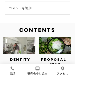
コメントを追加…
東船場町で新店舗をはじ
価格改定しました
めませんか？
超の鳴門の土地
活用しませんか
CONTENTS
IDENTITY
Proposal
INFO
電話
研究会申し込み
アクセス
私たちの考え方
物件提案中！