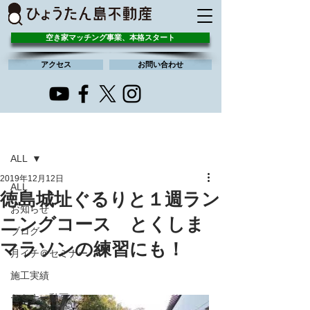
空き家マッチング事業、本格スタート
アクセス
お問い合わせ
記事
ALL
2019年12月12日
ALL
徳島城址ぐるりと１週ラン
お知らせ
ニングコース とくしま
ブログ
マラソンの練習にも！
月イチ＠セミナー
施工実績
セミナー動画