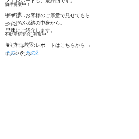
メ」レポートも、最終回です。
物件提案中！
LHSの家
まずは…お客様のご厚意で見せてもら
ったPAX収納の中身から。
コラム
早速にご紹介します。
不動産研究会_募集中
セミナー_終了
★これまでのレポートはこちらから → 
その1
 ＆ 
その2
リノベ*リンク