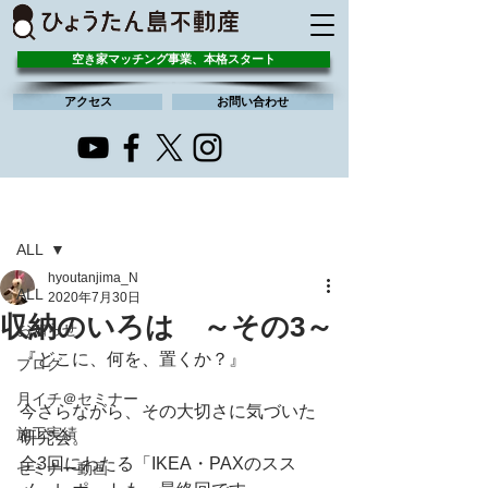
空き家マッチング事業、本格スタート
アクセス
お問い合わせ
記事
ALL
hyoutanjima_N
ALL
2020年7月30日
収納のいろは ～その3～
お知らせ
『どこに、何を、置くか？』
ブログ
月イチ＠セミナー
今さらながら、その大切さに気づいた
施工実績
研究会。
全3回にわたる「IKEA・PAXのスス
セミナー動画