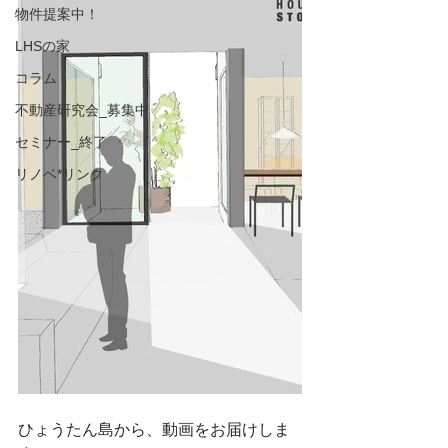
物件提案中！
LHSの家
コラム
不動産研究会_募集中
セミナー_終了
リノベ*リンク
ひょうたん島から、動画をお届けしま