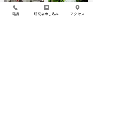
電話
研究会申し込み
アクセス
IDENTITY
Proposal
INFO
私たちの考え方
物件提案中！
EVENT
CASE STUDY
不動産屋利活用セミナ
物件実績
ー
COLUMN
COMPANY