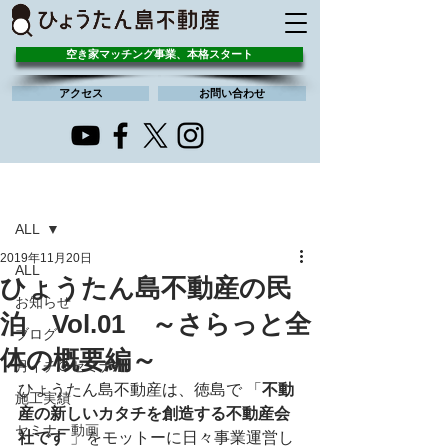
空き家マッチング事業、本格スタート
アクセス
お問い合わせ
記事
ALL
2019年11月20日
ALL
ひょうたん島不動産の民
お知らせ
泊 Vol.01 ～さらっと全
ブログ
体の概要編～
月イチ＠セミナー
ひょうたん島不動産は、徳島で 「
不動
施工実績
産の新しいカタチを創造する不動産会
セミナー動画
社です
 」をモットーに日々事業運営し