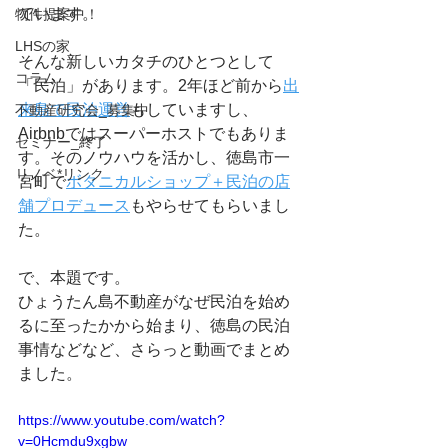
ています。
物件提案中！
LHSの家
そんな新しいカタチのひとつとして
コラム
「民泊」があります。2年ほど前から
出
来島で民泊運営
もしていますし、
不動産研究会_募集中
Airbnbではスーパーホストでもありま
セミナー_終了
す。そのノウハウを活かし、徳島市一
リノベ*リンク
宮町で
ボタニカルショップ＋民泊の店
舗プロデュース
もやらせてもらいまし
た。
で、本題です。
ひょうたん島不動産がなぜ民泊を始め
るに至ったかから始まり、徳島の民泊
事情などなど、さらっと動画でまとめ
ました。
https://www.youtube.com/watch?
v=0Hcmdu9xgbw