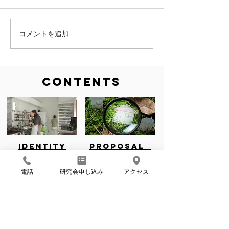
コメントを追加…
月イチ＠ウェビナー／
遊休不動産の利
7.24（金）開催 ［リノ
チングプラット
ベ*リンク］民泊運営シリ
「リノベ*リンク
ーズ②RC造マンションの
15日正式ローン
CONTENTS
壁を壊して民泊施設に！
IDENTITY
Proposal
INFO
電話
研究会申し込み
アクセス
私たちの考え方
物件提案中！