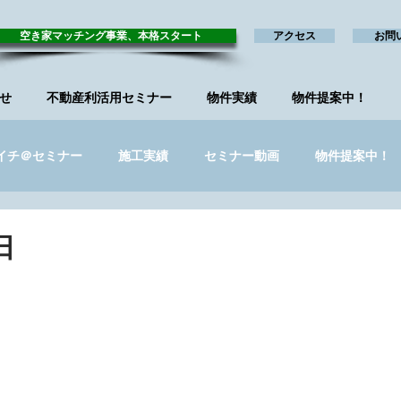
空き家マッチング事業、本格スタート
アクセス
お問
せ
不動産利活用セミナー
物件実績
物件提案中！
イチ＠セミナー
施工実績
セミナー動画
物件提案中！
ー_終了
リノベ*リンク
日