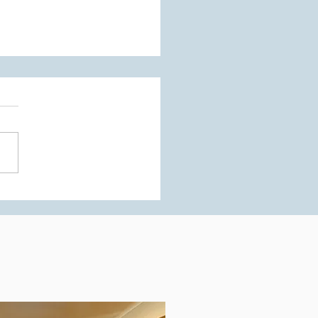
改定しました！440坪超
門の土地、事業に活用し
んか？