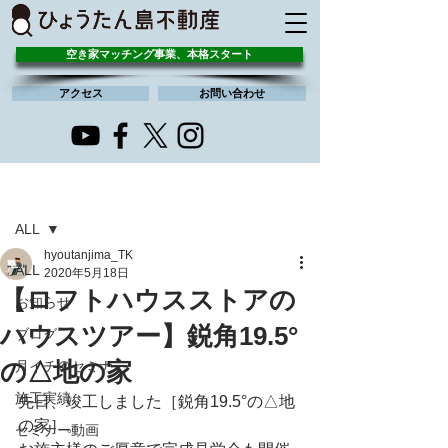
空き家マッチング事業、本格スタート
アクセス
お問い合わせ
記事
ALL
hyoutanjima_TK
ALL
2020年5月18日
【ロフトハウスストアの
お知らせ
ハウスツアー】鋭角19.5°
ブログ
の△地の家
月イチ＠セミナー
施工実績
先日、竣工しました［鋭角19.5°の△地
の家］。
セミナー動画