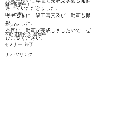
お施主様のご厚意で完成見学会も開催
物件提案中！
させていただきました。
LHSの家
そのときに、竣工写真及び、動画も撮
影しました。
コラム
今回は、動画が完成しましたので、ぜ
不動産研究会_募集中
ひご覧ください。
セミナー_終了
リノベ*リンク